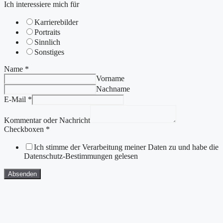
Ich interessiere mich für
Karrierebilder
Portraits
Sinnlich
Sonstiges
Name
*
Vorname
Nachname
Name
E-Mail
*
interessiere
E-
Kommentar oder Nachricht
Mail
Checkboxen
*
Ich stimme der Verarbeitung meiner Daten zu und habe die
Datenschutz-Bestimmungen gelesen
Absenden